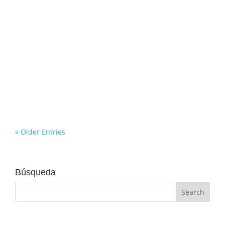
Comprendiendo las diferencias entre
superficie útil y construida en tu hogar. A
menudo en los anuncios inmobiliarios
aparecen conceptos que pueden parecer
sinónimos y generar confusión. Uno de los
más habituales es el de la superficie útil y la
construida. ¿Es lo...
« Older Entries
Búsqueda