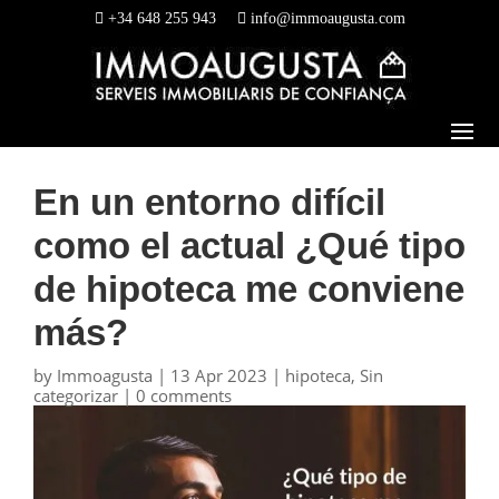
+34 648 255 943
info@immoaugusta.com
En un entorno difícil
como el actual ¿Qué tipo
de hipoteca me conviene
más?
by
Immoagusta
|
13 Apr 2023
|
hipoteca
,
Sin
categorizar
|
0 comments