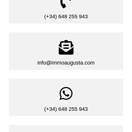

(+34) 648 255 943

info@immoaugusta.com

(+34) 648 255 943