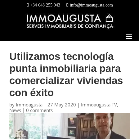
+34 648 255 943
info@immoaugusta.com
Utilizamos tecnología
punta inmobiliaria para
comercializar viviendas
con éxito
by
Immoagusta
|
27 May 2020
|
Immoaugusta TV
,
News
|
0 comments