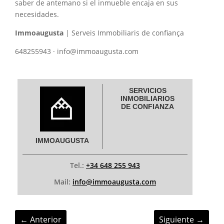
saber de antemano si el inmueble encaja en sus
necesidades.
Immoaugusta
| Serveis Immobiliaris de confiança
648255943 · info@immoaugusta.com
SERVICIOS
INMOBILIARIOS
DE CONFIANZA
IMMOAUGUSTA
Tel.:
+34 648 255 943
Mail:
info@immoaugusta.com
←
Anterior
Siguiente
→