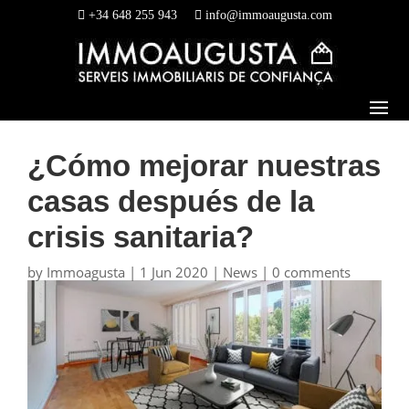
+34 648 255 943
info@immoaugusta.com
¿Cómo mejorar nuestras
casas después de la
crisis sanitaria?
by
Immoagusta
|
1 Jun 2020
|
News
|
0 comments