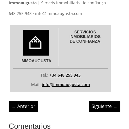
Immoaugusta
| Serveis Immobiliaris de confiança
648 255 943 · info@immoaugusta.com
SERVICIOS
INMOBILIARIOS
DE CONFIANZA
IMMOAUGUSTA
Tel.:
+34 648 255 943
Mail:
info@immoaugusta.com
←
Anterior
Siguiente
→
Comentarios