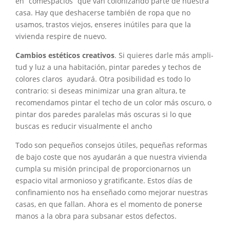
en “comespacios” que van colonizando parte de nuestra
casa. Hay que deshacerse también de ropa que no
usamos, trastos viejos, enseres inútiles para que la
vivienda respire de nuevo.
Cambios estéticos creativos
. Si quie­res darle más ampli­
tud y luz a una habita­ción, pintar paredes y techos de
colores cla­ros ayudará. Otra posibilidad es todo lo
contrario: si deseas minimizar una gran altura, te
recomen­damos pintar el techo de un color más oscu­ro, o
pintar dos pare­des paralelas más oscuras si lo que
buscas es reducir visualmente el an­cho
Todo son pequeños consejos útiles, pequeñas reformas
de bajo coste que nos ayudarán a que nuestra vivienda
cumpla su misión principal de proporcionarnos un
espacio vital armonioso y gratificante. Estos días de
confinamiento nos ha enseñado como mejorar nuestras
casas, en que fallan. Ahora es el momento de ponerse
manos a la obra para subsanar estos defectos.