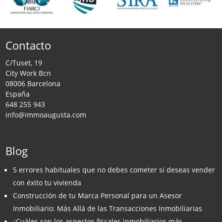
Contacto
C/Tuset, 19
City Work Bcn
08006 Barcelona
España
648 255 943
info@immoaugusta.com
Blog
5 errores habituales que no debes cometer si deseas vender
con éxito tu vivienda
Construcción de tu Marca Personal para un Asesor
Inmobiliario: Más Allá de las Transacciones Inmobiliarias
¿Cuáles son los aspectos fiscales inmobiliarios más