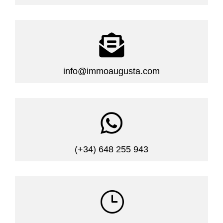

info@immoaugusta.com

(+34) 648 255 943
}