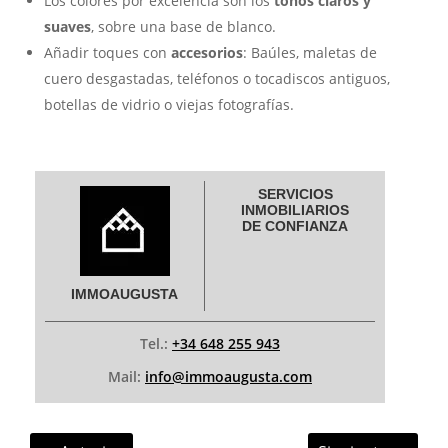
Los colores por excelencia son los
tonos claros y
suaves
, sobre una base de blanco.
Añadir toques con
accesorios
: Baúles, maletas de
cuero desgastadas, teléfonos o tocadiscos antiguos,
botellas de vidrio o viejas fotografías.
SERVICIOS
INMOBILIARIOS
DE CONFIANZA
IMMOAUGUSTA
Tel.:
+34 648 255 943
Mail:
info@immoaugusta.com