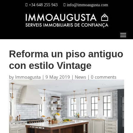
+34 648 255 943
info@immoaugusta.com
Reforma un piso antiguo
con estilo Vintage
by
Immoagusta
|
9 May 2019
|
News
|
0 comments