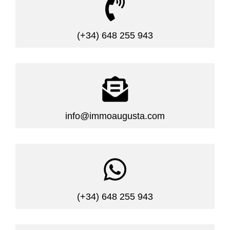

(+34) 648 255 943

info@immoaugusta.com

(+34) 648 255 943