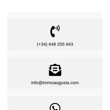

(+34) 648 255 943

info@immoaugusta.com
