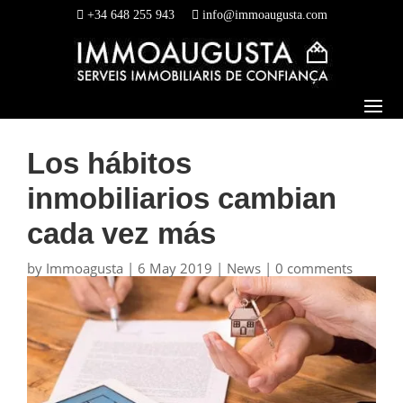
+34 648 255 943
info@immoaugusta.com
Los hábitos
inmobiliarios cambian
cada vez más
by
Immoagusta
|
6 May 2019
|
News
|
0 comments