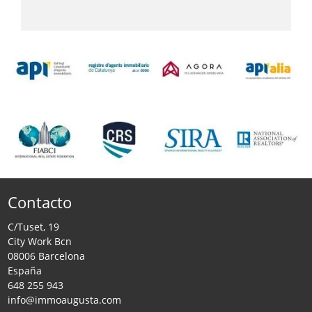
Contacto
C/Tuset, 19
City Work Bcn
08006 Barcelona
España
648 255 943
info@immoaugusta.com