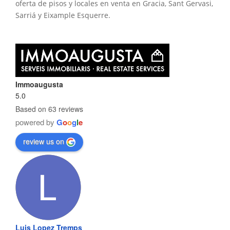
oferta de pisos y locales en venta en Gracia, Sant Gervasi,
Sarriá y Eixample Esquerre.
Immoaugusta
5.0
Based on 63 reviews
powered by
G
o
o
g
l
e
review us on
Luis Lopez Tremps