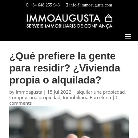
+34 648 255 943
info@immoaugusta.com
¿Qué prefiere la gente
para residir? ¿Vivienda
propia o alquilada?
by
Immoagusta
|
15 Jul 2022
|
alquilar una propiedad
,
Comprar una propiedad
,
Inmobiliaria Barcelona
|
0
comments