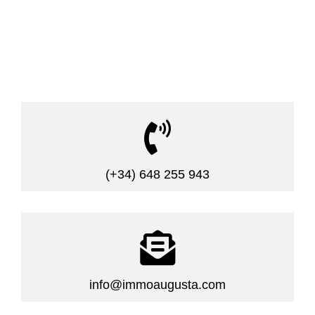

(+34) 648 255 943

info@immoaugusta.com