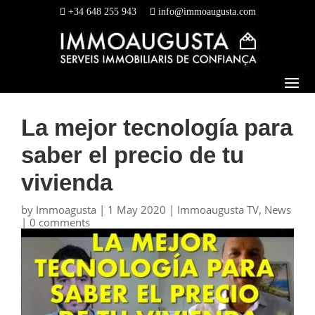
+34 648 255 943
info@immoaugusta.com
La mejor tecnología para
saber el precio de tu
vivienda
by
Immoagusta
|
1 May 2020
|
Immoaugusta TV
,
News
|
0 comments