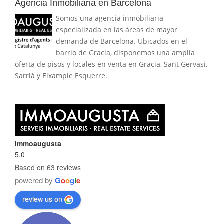
Agencia Inmobiliaria en Barcelona
Somos una agencia inmobiliaria
especializada en las áreas de mayor
demanda de Barcelona. Ubicados en el
barrio de Gracia, disponemos una amplia
oferta de pisos y locales en venta en Gracia, Sant Gervasi,
Sarriá y Eixample Esquerre.
Immoaugusta
5.0
Based on 63 reviews
powered by
G
o
o
g
l
e
review us on