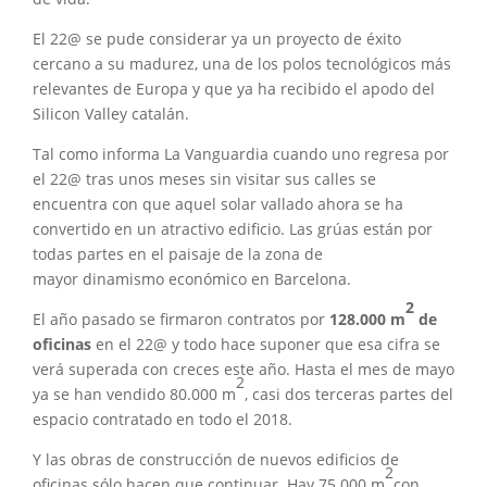
El 22@ se pude considerar ya un proyecto de éxito
cercano a su madurez, una de los polos tecnológicos más
relevantes de Europa y que ya ha recibido el apodo del
Silicon Valley catalán.
Tal como informa La Vanguardia cuando uno regresa por
el 22@ tras unos meses sin visitar sus calles se
encuentra con que aquel solar vallado ahora se ha
convertido en un atractivo edificio. Las grúas están por
todas partes en el paisaje de la zona de
mayor dinamismo económico en Barcelona.
2
El año pasado se firmaron contratos por
128.000 m
de
oficinas
en el 22@ y todo hace suponer que esa cifra se
verá superada con creces este año. Hasta el mes de mayo
2
ya se han vendido 80.000 m
, casi dos terceras partes del
espacio contratado en todo el 2018.
Y las obras de construcción de nuevos edificios de
2
oficinas sólo hacen que continuar. Hay 75.000 m
con