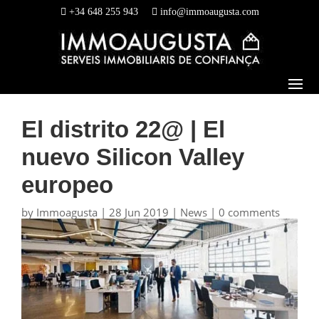
+34 648 255 943
info@immoaugusta.com
El distrito 22@ | El
nuevo Silicon Valley
europeo
by
Immoagusta
|
28 Jun 2019
|
News
|
0 comments