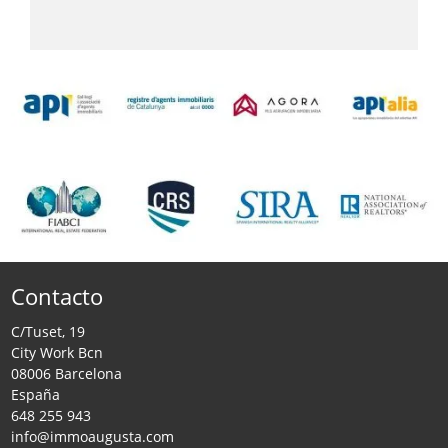
Contacto
C/Tuset, 19
City Work Bcn
08006 Barcelona
España
648 255 943
info@immoaugusta.com