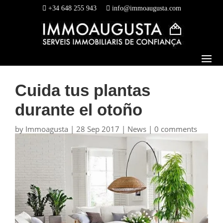
+34 648 255 943
info@immoaugusta.com
Cuida tus plantas
durante el otoño
by
Immoagusta
|
28 Sep 2017
|
News
|
0 comments