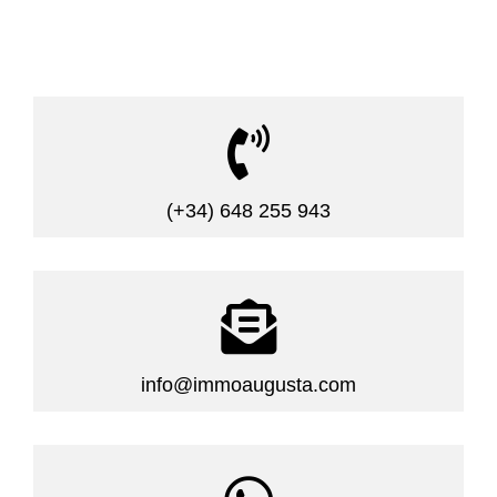

(+34) 648 255 943

info@immoaugusta.com