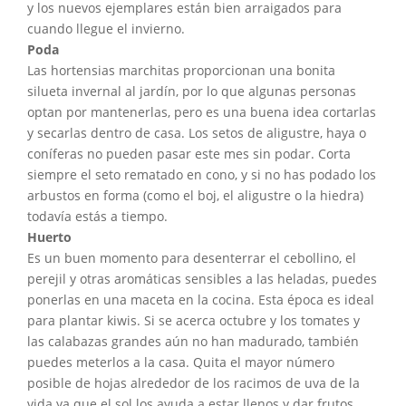
y los nuevos ejemplares están bien arraigados para
cuando llegue el invierno.
Poda
Las hortensias marchitas proporcionan una bonita
silueta invernal al jardín, por lo que algunas personas
optan por mantenerlas, pero es una buena idea cortarlas
y secarlas dentro de casa. Los setos de aligustre, haya o
coníferas no pueden pasar este mes sin podar. Corta
siempre el seto rematado en cono, y si no has podado los
arbustos en forma (como el boj, el aligustre o la hiedra)
todavía estás a tiempo.
Huerto
Es un buen momento para desenterrar el cebollino, el
perejil y otras aromáticas sensibles a las heladas, puedes
ponerlas en una maceta en la cocina. Esta época es ideal
para plantar kiwis. Si se acerca octubre y los tomates y
las calabazas grandes aún no han madurado, también
puedes meterlos a la casa. Quita el mayor número
posible de hojas alrededor de los racimos de uva de la
vida ya que el sol los ayuda a estar llenos y dar frutos