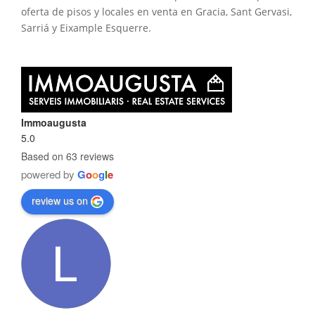
oferta de pisos y locales en venta en Gracia, Sant Gervasi,
Sarriá y Eixample Esquerre.
Immoaugusta
5.0
Based on 63 reviews
powered by
G
o
o
g
l
e
review us on