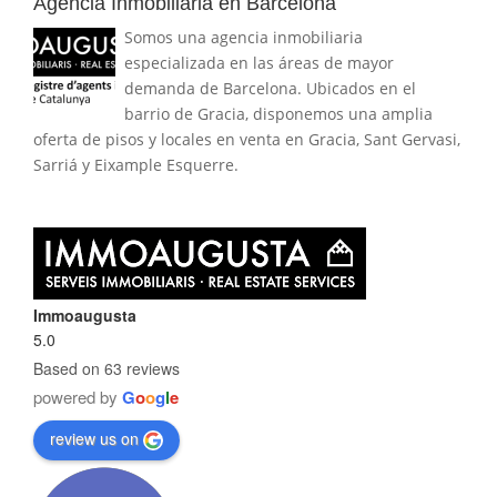
Agencia Inmobiliaria en Barcelona
Somos una agencia inmobiliaria
especializada en las áreas de mayor
demanda de Barcelona. Ubicados en el
barrio de Gracia, disponemos una amplia
oferta de pisos y locales en venta en Gracia, Sant Gervasi,
Sarriá y Eixample Esquerre.
Immoaugusta
5.0
Based on 63 reviews
powered by
G
o
o
g
l
e
review us on