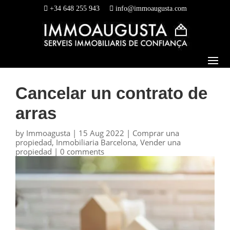
+34 648 255 943
info@immoaugusta.com
Cancelar un contrato de
arras
by
Immoagusta
|
15 Aug 2022
|
Comprar una
propiedad
,
Inmobiliaria Barcelona
,
Vender una
propiedad
|
0 comments