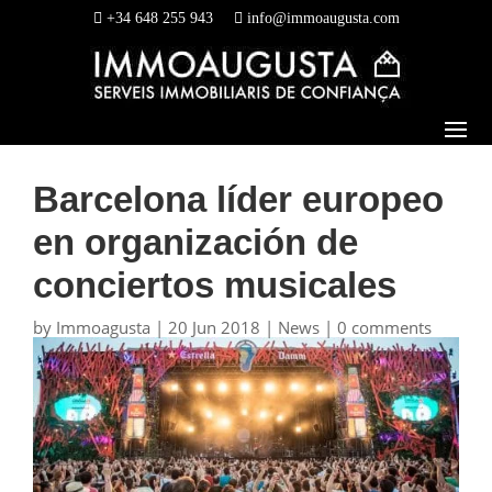
+34 648 255 943
info@immoaugusta.com
Barcelona líder europeo
en organización de
conciertos musicales
by
Immoagusta
|
20 Jun 2018
|
News
|
0 comments