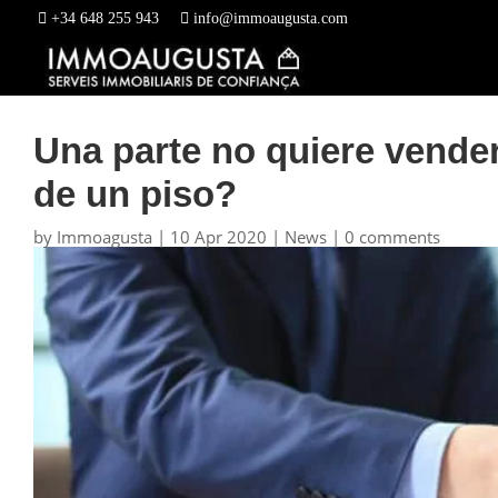
+34 648 255 943
info@immoaugusta.com
Una parte no quiere vende
de un piso?
by
Immoagusta
|
10 Apr 2020
|
News
|
0 comments