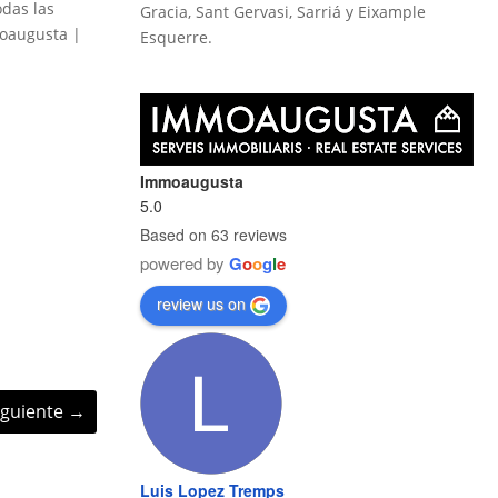
das las
Gracia, Sant Gervasi, Sarriá y Eixample
augusta |
Esquerre.
Immoaugusta
5.0
Based on 63 reviews
powered by
G
o
o
g
l
e
review us on
iguiente
→
Luis Lopez Tremps