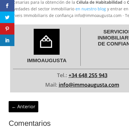
necesarias para la obtención de la
Célula de Habitabilidad
o
C
novedades del sector inmobiliario
en nuestro blog
y entrar en
Serveis Immobiliaris de confiança info@immoaugusta.com · T
SERVICIO
INMOBILIAR
DE CONFIA
IMMOAUGUSTA
Tel.:
+34 648 255 943
Mail:
info@immoaugusta.com
←
Anterior
Comentarios