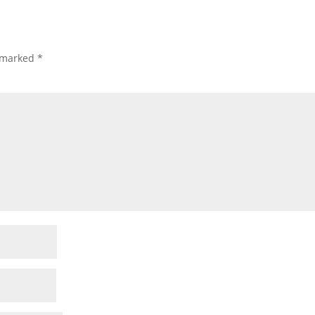
e marked
*