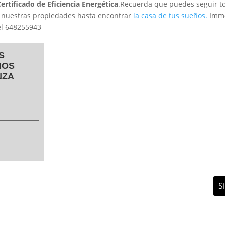
ertificado de Eficiencia Energética
.Recuerda que puedes seguir to
 nuestras propiedades hasta encontrar
la casa de tus sueños.
Immo
el 648255943
S
IOS
NZA
S