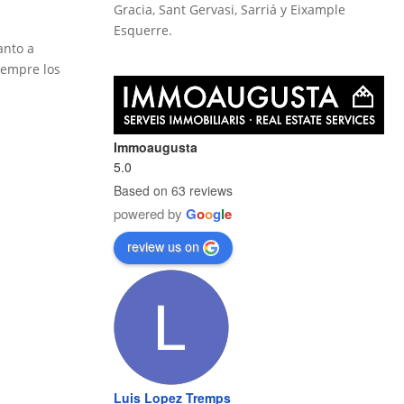
Gracia, Sant Gervasi, Sarriá y Eixample
Esquerre.
anto a
iempre los
Immoaugusta
5.0
Based on 63 reviews
powered by
G
o
o
g
l
e
review us on
Luis Lopez Tremps