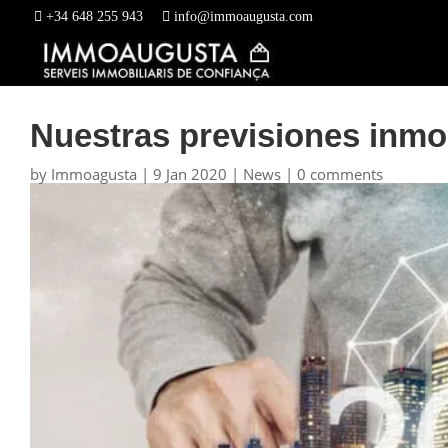
+34 648 255 943
info@immoaugusta.com
Nuestras previsiones inmob
by
Immoagusta
|
9 Jan 2020
|
News
|
0 comments