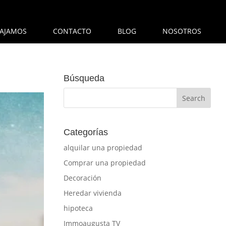
AJAMOS
CONTACTO
BLOG
NOSOTROS
Búsqueda
Categorías
alquilar una propiedad
Comprar una propiedad
Decoración
Heredar vivienda
hipoteca
Immoaugusta TV