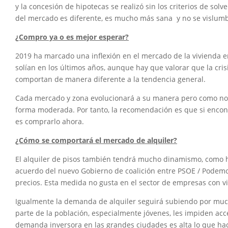
y la concesión de hipotecas se realizó sin los criterios de so
del mercado es diferente, es mucho más sana y no se vislum
¿Compro ya o es mejor esperar?
2019 ha marcado una inflexión en el mercado de la vivienda en
solían en los últimos años, aunque hay que valorar que la cr
comportan de manera diferente a la tendencia general.
Cada mercado y zona evolucionará a su manera pero como nor
forma moderada. Por tanto, la recomendación es que si encont
es comprarlo ahora.
¿Cómo se comportará el mercado de alquiler?
El alquiler de pisos también tendrá mucho dinamismo, como h
acuerdo del nuevo Gobierno de coalición entre PSOE / Podemo
precios. Esta medida no gusta en el sector de empresas con vi
Igualmente la demanda de alquiler seguirá subiendo por mucho
parte de la población, especialmente jóvenes, les impiden acc
demanda inversora en las grandes ciudades es alta lo que hac