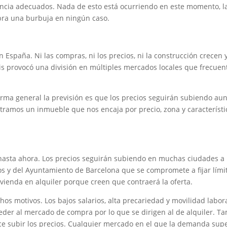
lvencia adecuados. Nada de esto está ocurriendo en este momento, l
bra una burbuja en ningún caso.
 España. Ni las compras, ni los precios, ni la construcción crecen
isis provocó una división en múltiples mercados locales que frecue
ma general la previsión es que los precios seguirán subiendo au
ramos un inmueble que nos encaja por precio, zona y característi
asta ahora. Los precios seguirán subiendo en muchas ciudades a 
s y del Ayuntamiento de Barcelona que se compromete a fijar lími
vienda en alquiler porque creen que contraerá la oferta.
s motivos. Los bajos salarios, alta precariedad y movilidad labo
eder al mercado de compra por lo que se dirigen al de alquiler. T
e subir los precios. Cualquier mercado en el que la demanda supe