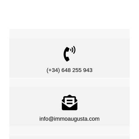

(+34) 648 255 943

info@immoaugusta.com