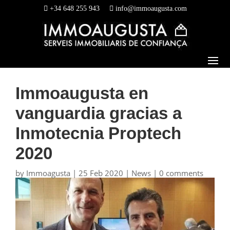
+34 648 255 943
info@immoaugusta.com
Immoaugusta en
vanguardia gracias a
Inmotecnia Proptech
2020
by
Immoagusta
|
25 Feb 2020
|
News
|
0 comments