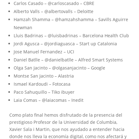
Carlos Casado – @carloscasado – CBRE
Alberto Valls – @albertovalls – Deloitte
Hamzah Shamma – @hamzahshamma – Savills Aguirre
Newman
Lluis Badrinas – @luisbadrinas – Barcelona Health Club
Jordi Agusca – @jordiaguasca – Start up Catalonia
Jose Manuel Fernandez – UCI
Daniel Batlle – @danielbatlle – Alfred Smart Systems
Olga San Jacinto – @olgasanjacinto – Google
Montse San Jacinto – Alastria
Ismael Kardoudi – Fotocasa
Paco Sahuquillo – Tiko ibuyer
Laia Comas – @laiacomas – Inedit
Como plato final hemos disfrutado de la presencia del
prestigioso Profesor de la Universidad de Columbia,
Xavier Sala i Martin, que nos ayudado a entender hacia
donde nos lleva la economía digital, como nos afectará y