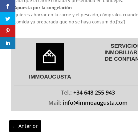
barata que la carne cortada y presentada en bandejas.
6. Apuesta por la congelación
Si quieres ahorrar en la carne y el pescado, cómpralos cuan
la comida ya preparada que no se haya consumido.[:ca]
SERVICIO
INMOBILIAR
DE CONFIA
IMMOAUGUSTA
Tel.:
+34 648 255 943
Mail:
info@immoaugusta.com
←
Anterior