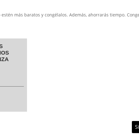
do estén más baratos y congélalos. Además, ahorrarás tiempo. Cong
S
IOS
NZA
S