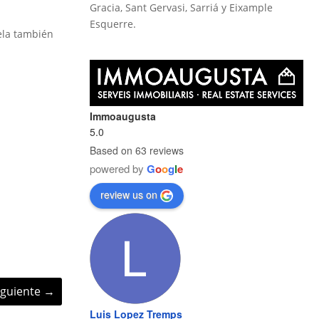
Gracia, Sant Gervasi, Sarriá y Eixample
Esquerre.
ela también
Immoaugusta
5.0
Based on 63 reviews
powered by
G
o
o
g
l
e
review us on
iguiente
→
Luis Lopez Tremps