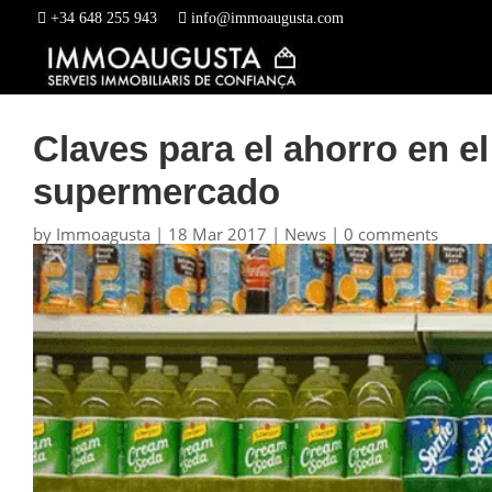
+34 648 255 943
info@immoaugusta.com
Claves para el ahorro en e
supermercado
by
Immoagusta
|
18 Mar 2017
|
News
|
0 comments