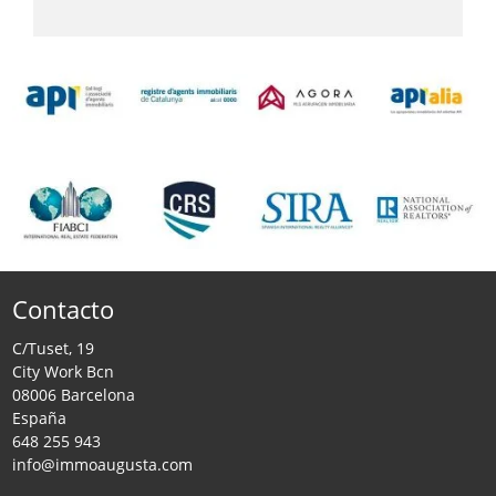
Contacto
C/Tuset, 19
City Work Bcn
08006 Barcelona
España
648 255 943
info@immoaugusta.com