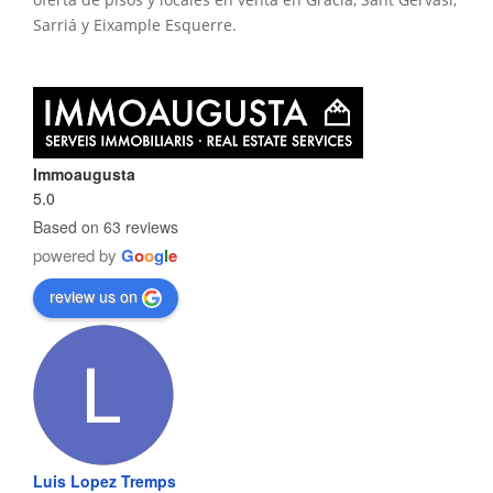
Sarriá y Eixample Esquerre.
Immoaugusta
5.0
Based on 63 reviews
powered by
G
o
o
g
l
e
review us on
Luis Lopez Tremps