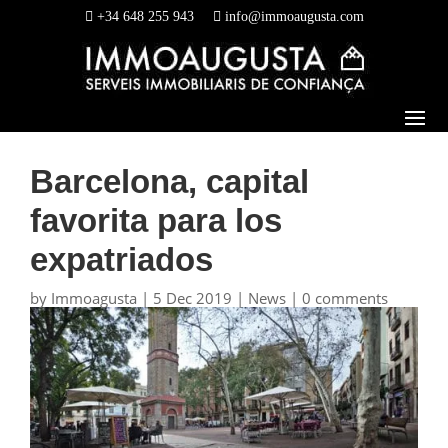
+34 648 255 943
info@immoaugusta.com
Barcelona, capital
favorita para los
expatriados
by
Immoagusta
|
5 Dec 2019
|
News
|
0 comments