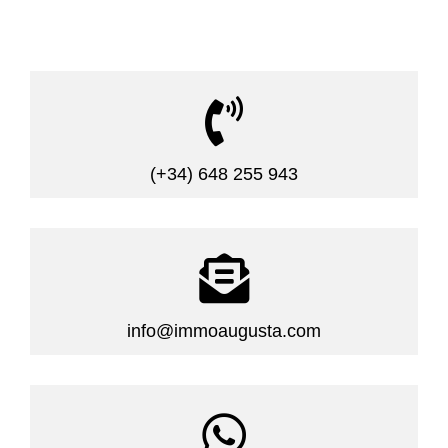

(+34) 648 255 943

info@immoaugusta.com
