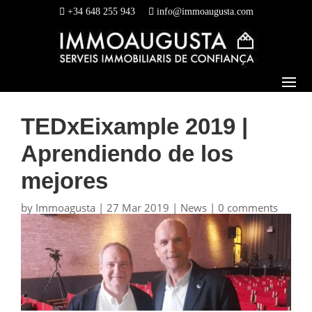
+34 648 255 943
info@immoaugusta.com
TEDxEixample 2019 |
Aprendiendo de los
mejores
by
Immoagusta
|
27 Mar 2019
|
News
|
0 comments