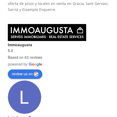
oferta de pisos y locales en venta en Gracia, Sant Gervasi,
Sarriá y Eixample Esquerre.
Immoaugusta
5.0
Based on 63 reviews
powered by
G
o
o
g
l
e
review us on