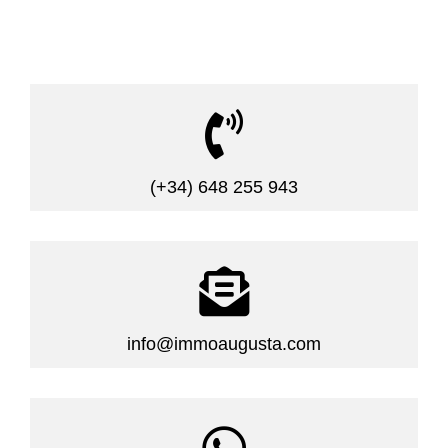

(+34) 648 255 943

info@immoaugusta.com