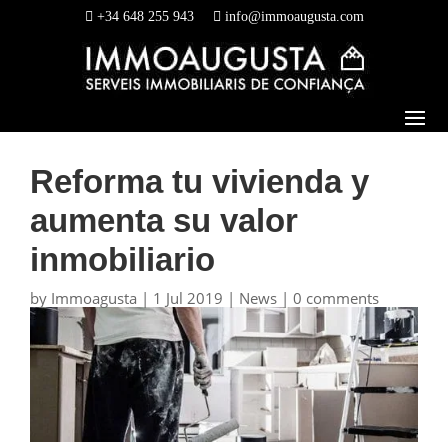
+34 648 255 943
info@immoaugusta.com
Reforma tu vivienda y
aumenta su valor
inmobiliario
by
Immoagusta
|
1 Jul 2019
|
News
|
0 comments