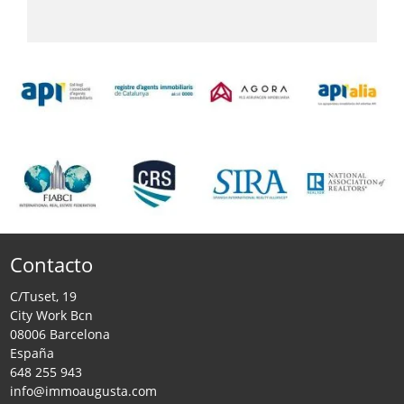
Contacto
C/Tuset, 19
City Work Bcn
08006 Barcelona
España
648 255 943
info@immoaugusta.com