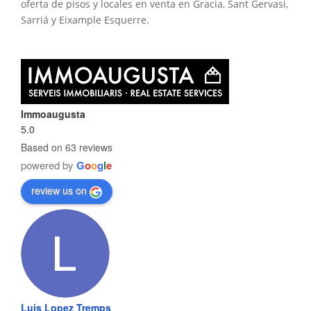
oferta de pisos y locales en venta en Gracia, Sant Gervasi,
Sarriá y Eixample Esquerre.
Immoaugusta
5.0
Based on 63 reviews
powered by
G
o
o
g
l
e
review us on
Luis Lopez Tremps