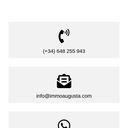

(+34) 648 255 943

info@immoaugusta.com
