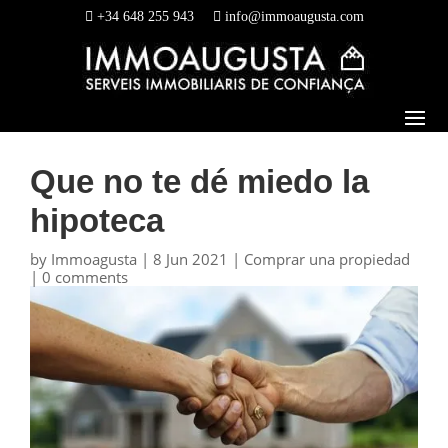
+34 648 255 943
info@immoaugusta.com
Que no te dé miedo la
hipoteca
by
Immoagusta
|
8 Jun 2021
|
Comprar una propiedad
|
0 comments