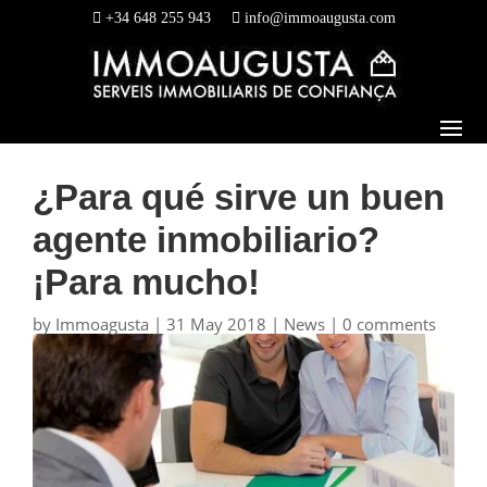
+34 648 255 943
info@immoaugusta.com
¿Para qué sirve un buen
agente inmobiliario?
¡Para mucho!
by
Immoagusta
|
31 May 2018
|
News
|
0 comments