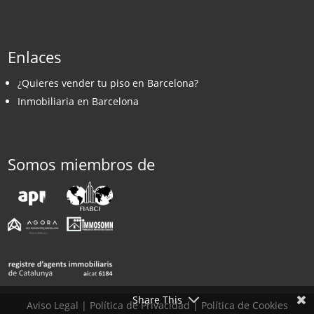
Enlaces
¿Quieres vender tu piso en Barcelona?
Inmobiliaria en Barcelona
Somos miembros de
Share This
Aviso Legal
|
Política de Privacidad
|
Política de Cookies