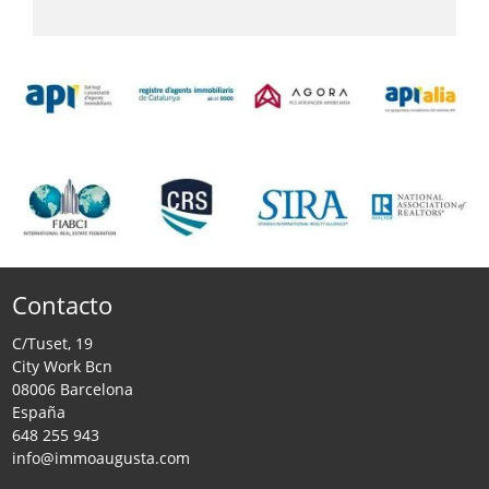
Contacto
C/Tuset, 19
City Work Bcn
08006 Barcelona
España
648 255 943
info@immoaugusta.com