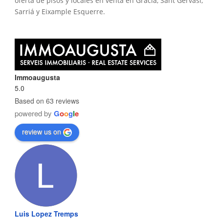
oferta de pisos y locales en venta en Gracia, Sant Gervasi,
Sarriá y Eixample Esquerre.
Immoaugusta
5.0
Based on 63 reviews
powered by
G
o
o
g
l
e
review us on
Luis Lopez Tremps