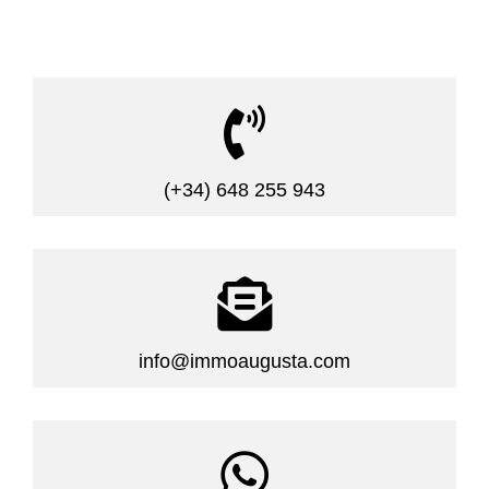

(+34) 648 255 943

info@immoaugusta.com
