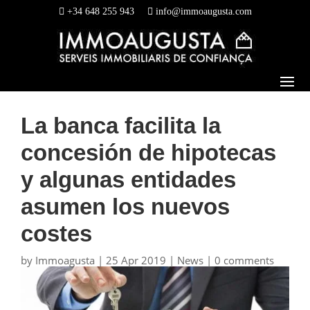
+34 648 255 943
info@immoaugusta.com
La banca facilita la
concesión de hipotecas
y algunas entidades
asumen los nuevos
costes
by
Immoagusta
|
25 Apr 2019
|
News
|
0 comments