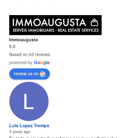
Immoaugusta
5.0
Based on 63 reviews
powered by
G
o
o
g
l
e
review us on
Luis Lopez Tremps
5 years ago