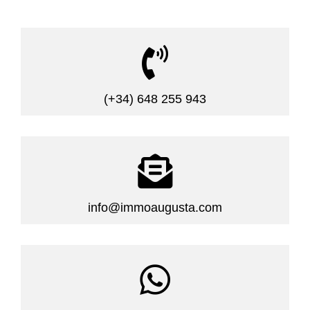

(+34) 648 255 943

info@immoaugusta.com
