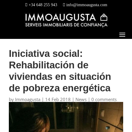
+34 648 255 943
info@immoaugusta.com
Iniciativa social:
Rehabilitación de
viviendas en situación
de pobreza energética
by
Immoagusta
|
14 Feb 2018
|
News
|
0 comments