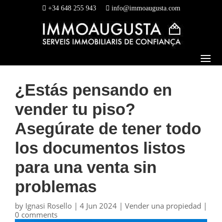
+34 648 255 943
info@immoaugusta.com
¿Estás pensando en
vender tu piso?
Asegúrate de tener todo
los documentos listos
para una venta sin
problemas
by
Ignasi Rosello
|
4 Jun 2024
|
Vender una propiedad
|
0 comments