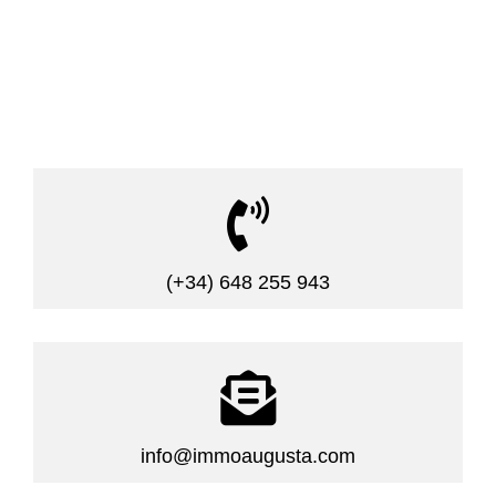

(+34) 648 255 943

info@immoaugusta.com