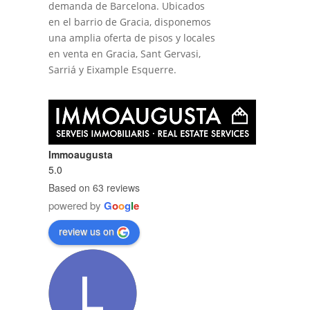
demanda de Barcelona. Ubicados
en el barrio de Gracia, disponemos
una amplia oferta de pisos y locales
en venta en Gracia, Sant Gervasi,
Sarriá y Eixample Esquerre.
Immoaugusta
5.0
 el
Based on 63 reviews
powered by
G
o
o
g
l
e
review us on