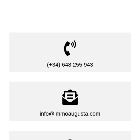

(+34) 648 255 943

info@immoaugusta.com