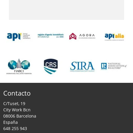
Contacto
C/Tuset, 19
City Work Bcn
08006 Barcelona
España
648 255 943