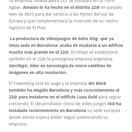
su empresa colaboradora
CCC
se instalará en la Torre
Agbar.
Amazon
lo ha hecho en el distrito 22@
en pasado
mes de Abril para dar servicio a las Pymes del sur de
Europa y que complementará la inversión de su centro
logístico de El Prat.
La productora de videojuegos de éxito
King -que
ya
tenia sede en Barcelona- acaba de mudarse a un edificio
mucho más grande en el 22@.
En Mayo se establecerá
también en el 22@ la prestigiosa empresa argentina
Satellogic
, líder en tecnología de micro satélites de
imágenes en alta resolución.
El Coworking está en auge y la empresa
We Work
también ha elegido Barcelona y más concretamente el
22@ para instalarse en el edificio Luxa Gold
para seguir
creciendo. El desarrollador chino de video juegos
IGG
ha
instalado recientemente en Barcelona
su sede europea
desde donde espera poder seguir potenciando su
empresa.