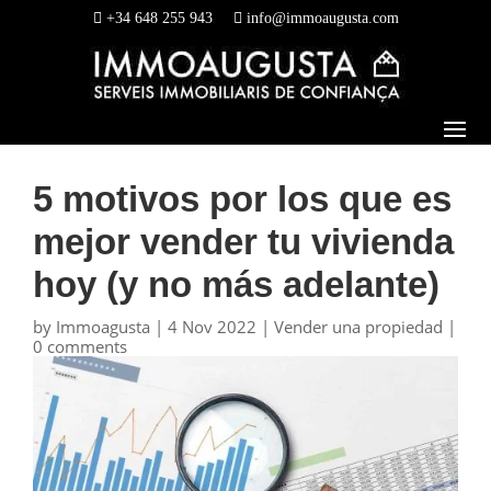
+34 648 255 943
info@immoaugusta.com
5 motivos por los que es
mejor vender tu vivienda
hoy (y no más adelante)
by
Immoagusta
|
4 Nov 2022
|
Vender una propiedad
|
0 comments