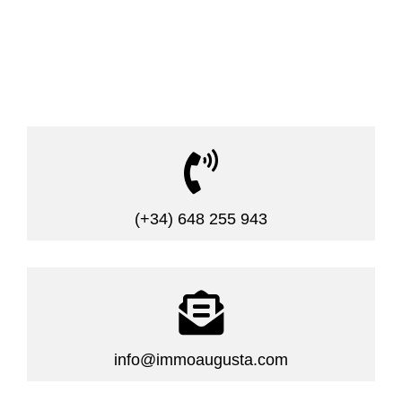

(+34) 648 255 943

info@immoaugusta.com