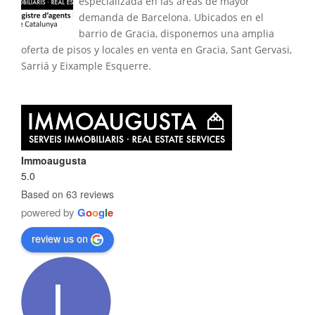
especializada en las áreas de mayor
demanda de Barcelona. Ubicados en el
barrio de Gracia, disponemos una amplia
oferta de pisos y locales en venta en Gracia, Sant Gervasi,
Sarriá y Eixample Esquerre.
Immoaugusta
5.0
Based on 63 reviews
powered by
G
o
o
g
l
e
review us on