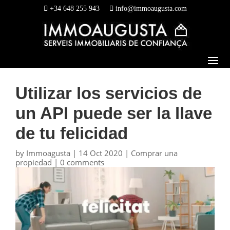
+34 648 255 943
info@immoaugusta.com
Utilizar los servicios de
un API puede ser la llave
de tu felicidad
by
Immoagusta
|
14 Oct 2020
|
Comprar una
propiedad
|
0 comments