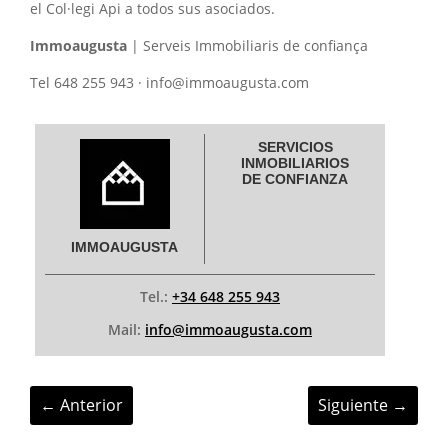
el Col·legi Api a todos sus asociados.
Immoaugusta
| Serveis Immobiliaris de confiança
Tel 648 255 943 · info@immoaugusta.com
SERVICIOS
INMOBILIARIOS
DE CONFIANZA
IMMOAUGUSTA
Tel.:
+34 648 255 943
Mail:
info@immoaugusta.com
←
Anterior
Siguiente
→