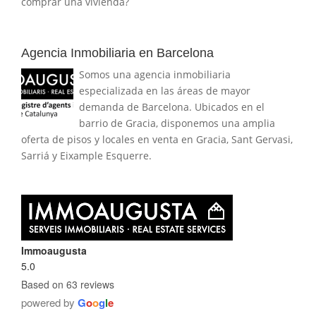
comprar una vivienda?
Agencia Inmobiliaria en Barcelona
Somos una agencia inmobiliaria
especializada en las áreas de mayor
demanda de Barcelona. Ubicados en el
barrio de Gracia, disponemos una amplia
oferta de pisos y locales en venta en Gracia, Sant Gervasi,
Sarriá y Eixample Esquerre.
Immoaugusta
5.0
Based on 63 reviews
powered by
G
o
o
g
l
e