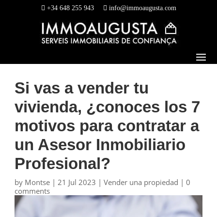
+34 648 255 943
info@immoaugusta.com
Si vas a vender tu
vivienda, ¿conoces los 7
motivos para contratar a
un Asesor Inmobiliario
Profesional?
by
Montse
|
21 Jul 2023
|
Vender una propiedad
|
0
comments