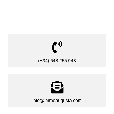

(+34) 648 255 943

info@immoaugusta.com