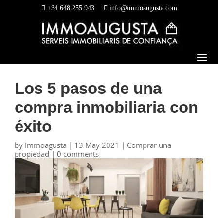
+34 648 255 943
info@immoaugusta.com
Los 5 pasos de una
compra inmobiliaria con
éxito
by
Immoagusta
|
13 May 2021
|
Comprar una
propiedad
|
0 comments