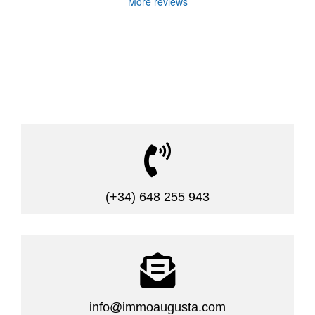
More reviews

(+34) 648 255 943

info@immoaugusta.com