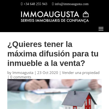
+34 648 255 943
info@immoaugusta.com
¿Quieres tener la
máxima difusión para tu
inmueble a la venta?
by
Immoagusta
|
23 Oct 2020
|
Vender una propiedad
|
0 comments