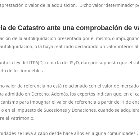
raprestación o valor de la adquisición. Dicho valor “determinado” p
.
ncia de Catastro ante una comprobación de v
ficación de la autoliquidación presentada por él mismo, o impugnan
utoliquidación, o la haya realizado declarando un valor inferior al
to la ley del ITPAJD, como la del ISyD, dan por supuesto que el va
ado de los inmuebles.
cho valor de referencia no está relacionado con el valor de mercado
ba admitido en Derecho. Además, los expertos indican que, en el c
canismo para impugnar el valor de referencia a partir del 1 de en
TP o en el Impuesto de Sucesiones y Donaciones, cuando se adquiera
e el Patrimonio.
unidades se lleva a cabo desde hace años en alguna comunidades 