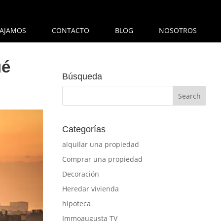
AJAMOS
CONTACTO
BLOG
NOSOTROS
ué
Búsqueda
Categorías
alquilar una propiedad
Comprar una propiedad
Decoración
Heredar vivienda
hipoteca
Immoaugusta TV