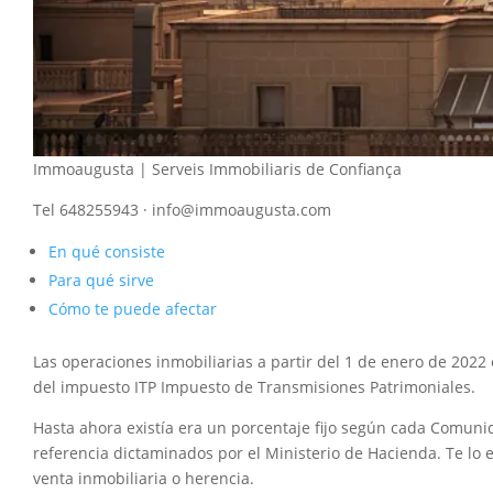
Immoaugusta | Serveis Immobiliaris de Confiança
Tel 648255943 · info@immoaugusta.com
En qué consiste
Para qué sirve
Cómo te puede afectar
Las operaciones inmobiliarias a partir del 1 de enero de 2022
del impuesto ITP Impuesto de Transmisiones Patrimoniales.
Hasta ahora existía era un porcentaje fijo según cada Comuni
referencia dictaminados por el Ministerio de Hacienda. Te l
venta inmobiliaria o herencia.