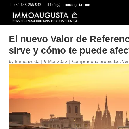
+34 648 255 943
info@immoaugusta.com
El nuevo Valor de Referenc
sirve y cómo te puede afec
by
Immoagusta
|
9 Mar 2022
|
Comprar una propiedad
,
Ven