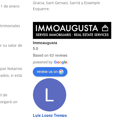
Gracia, Sant Gervasi, Sarriá y Eixample
 1 de enero
Esquerre.
atrimoniales
Immoaugusta
r su valor de
5.0
Based on 63 reviews
powered by
G
o
o
g
l
e
 por Notarios
review us on
ados, si está
el de
torgará un
Luis Lopez Tremps