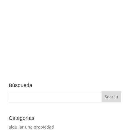
La nueva Ley de Vivienda ya está aquí con sus
novedades legales y de todo tipo. Su objetivo
es dinamizar el mercado del alquiler, reducir
los precios y conseguir que salgan al mercado
más viviendas y que sean más asequibles.
Son objetivos muy ambiciosos, necesarios y...
Búsqueda
Categorías
alquilar una propiedad