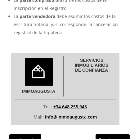
La
parte compradora
asume los costos de la
inscripción en el Registro.
La
parte vendedora
debe asumir los costos de la
escritura notarial y, si corresponde, la cancelación
registral de la hipoteca.
SERVICIOS
INMOBILIARIOS
DE CONFIANZA
IMMOAUGUSTA
Tel.:
+34 648 255 943
Mail:
info@immoaugusta.com