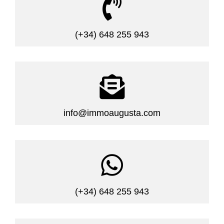

(+34) 648 255 943

info@immoaugusta.com

(+34) 648 255 943