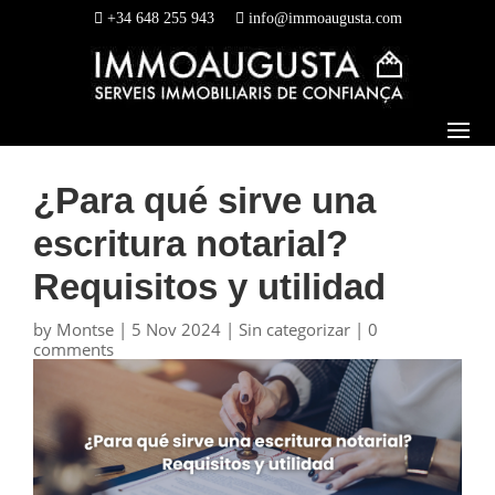
+34 648 255 943
info@immoaugusta.com
¿Para qué sirve una
escritura notarial?
Requisitos y utilidad
by
Montse
|
5 Nov 2024
|
Sin categorizar
|
0
comments