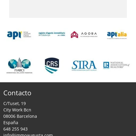
Contacto
C/Tuset, 19
City Work Bcn
08006 Barcelona
España
648 255 943
info@immoaugusta.com