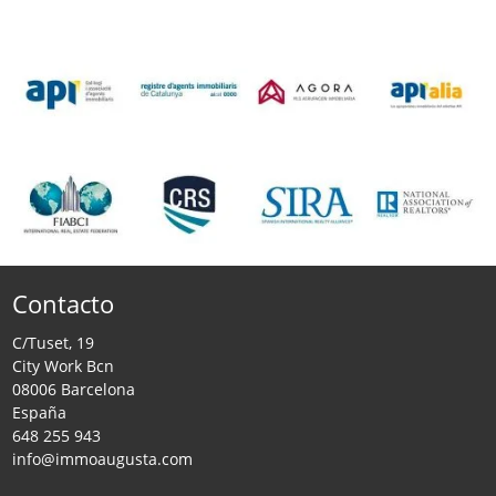
Contacto
C/Tuset, 19
City Work Bcn
08006 Barcelona
España
648 255 943
info@immoaugusta.com