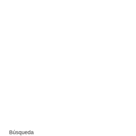
Immoagusta
Descubre los errores más comunes en la
contratación de una hipoteca de vivienda y
cómo evitarlos para tomar una decisión
financiera acertada.
Búsqueda