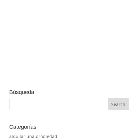
declaración de la renta como cada año. Una
obligación fiscal para la mayoría de los
españoles cuyo repercusión en el sector
inmobiliario suele suponer muchas dudas
debido a las novedades que se van
introduciendo cada año: Aquí te...
Búsqueda
Categorías
alquilar una propiedad