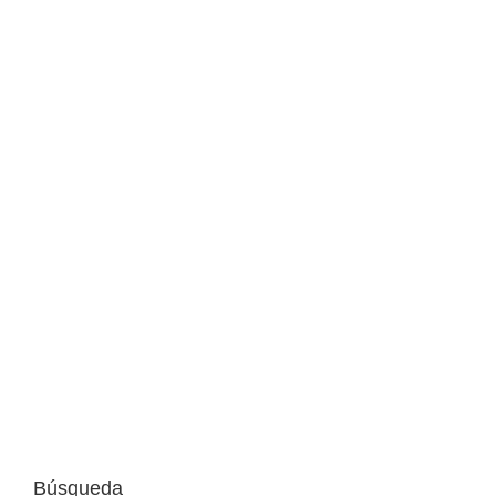
Immoagusta
Descubre las claves para tomar la mejor
decisión en la compra o alquiler de una
vivienda.
Búsqueda