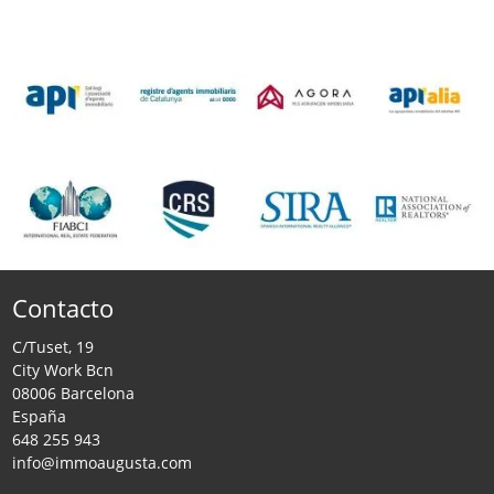
Contacto
C/Tuset, 19
City Work Bcn
08006 Barcelona
España
648 255 943
info@immoaugusta.com