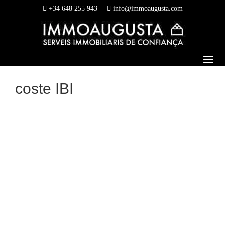
+34 648 255 943
info@immoaugusta.com
coste IBI