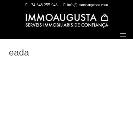
+34 648 255 943
info@immoaugusta.com
eada