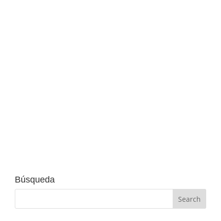
Immoagusta
Aprendiendo sobre Transformación Digital
con una Directiva líder, Laura Gil de Damm.
Gracias a ESIC asistimos a la presentación de
Laura Gil sobre transformación digital, uno de
los temas prioritarios en la mayoría de
empresas. Laura -Licenciada en Economía por
la...
Búsqueda