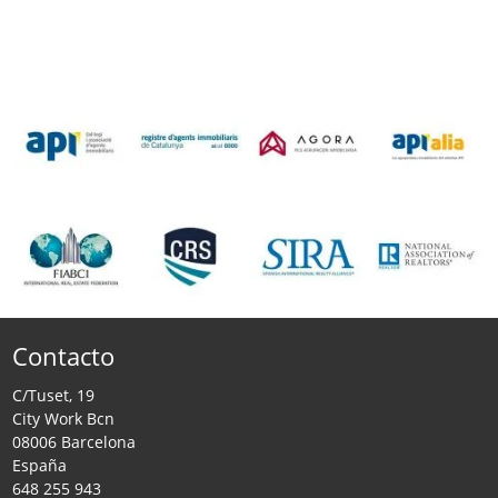
Contacto
C/Tuset, 19
City Work Bcn
08006 Barcelona
España
648 255 943