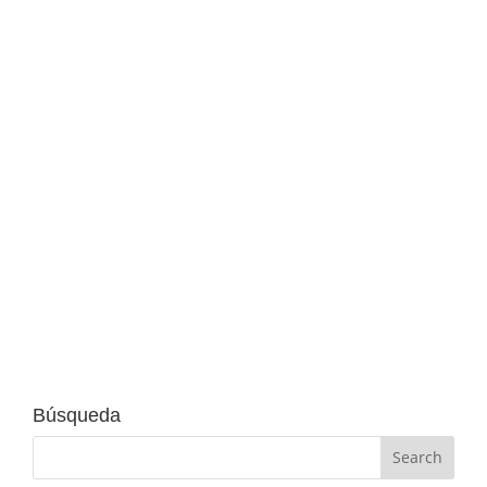
Immoagusta
Tras dos días de intensa actividad,
Bizbarcelona by Barcelona Activa clausuró su
novena edición en el recinto de Montjuïc de
Fira de Barcelona confirmándose como un
evento transversal de referencia capaz de
atraer todo tipo de emprendimiento y
negocios en marcha en...
Búsqueda