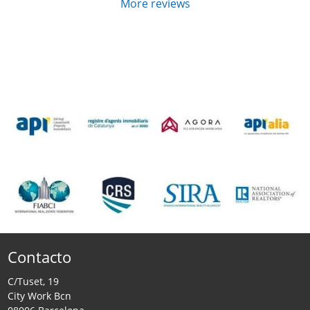
More reviews
Contacto
C/Tuset, 19
City Work Bcn