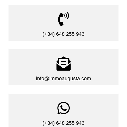

(+34) 648 255 943

info@immoaugusta.com

(+34) 648 255 943