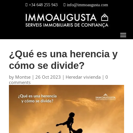
+34 648 255 943
info@immoaugusta.com
¿Qué es una herencia y
cómo se divide?
by
Montse
|
26 Oct 2023
|
Heredar vivienda
|
0
comments