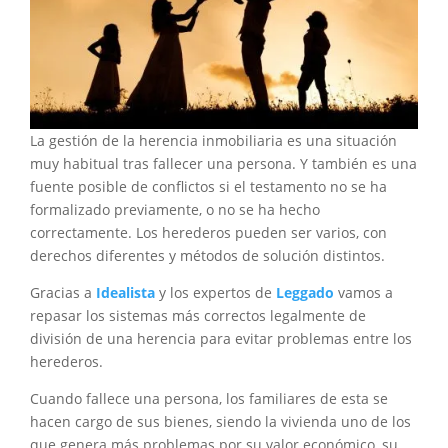
La gestión de la herencia inmobiliaria es una situación
muy habitual tras fallecer una persona. Y también es una
fuente posible de conflictos si el testamento no se ha
formalizado previamente, o no se ha hecho
correctamente. Los herederos pueden ser varios, con
derechos diferentes y métodos de solución distintos.
Gracias a
Idealista
y los expertos de
Leggado
vamos a
repasar los sistemas más correctos legalmente de
división de una herencia para evitar problemas entre los
herederos.
Cuando fallece una persona, los familiares de esta se
hacen cargo de sus bienes, siendo la vivienda uno de los
que genera más problemas por su valor económico, su