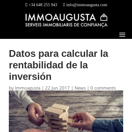
+34 648 255 943
info@immoaugusta.com
Datos para calcular la
rentabilidad de la
inversión
by
Immoagusta
|
22 Jun 2017
|
News
|
0 comments