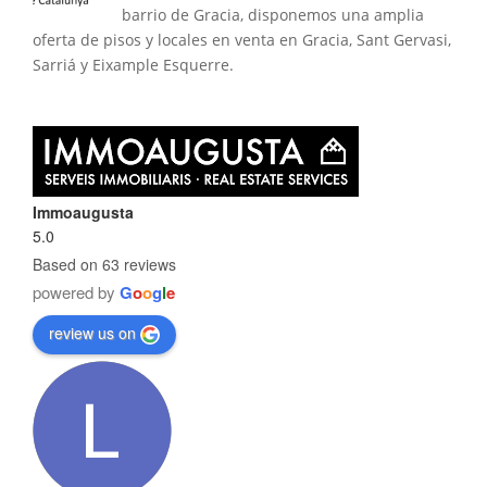
barrio de Gracia, disponemos una amplia
oferta de pisos y locales en venta en Gracia, Sant Gervasi,
Sarriá y Eixample Esquerre.
Immoaugusta
5.0
Based on 63 reviews
powered by
G
o
o
g
l
e
review us on