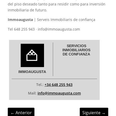
del piso deseado tanto para residir como para inversión
inmobiliaria de futuro.
Immoaugusta
| Serveis Immobiliaris de confiança
Tel 648 255 943 · info@immoaugusta.com
SERVICIOS
INMOBILIARIOS
DE CONFIANZA
IMMOAUGUSTA
Tel.:
+34 648 255 943
Mail:
info@immoaugusta.com
←
Anterior
Siguiente
→