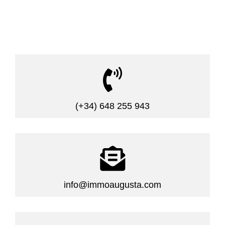

(+34) 648 255 943

info@immoaugusta.com