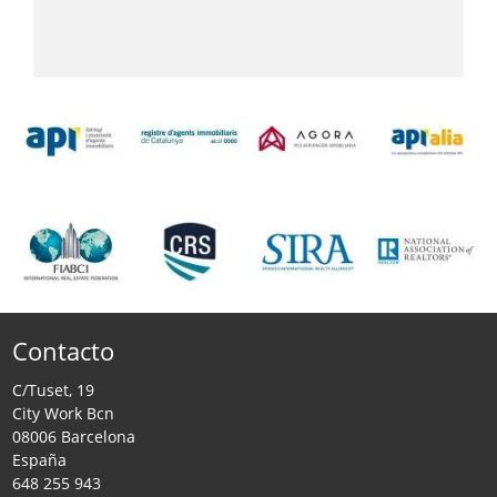
Contacto
C/Tuset, 19
City Work Bcn
08006 Barcelona
España
648 255 943