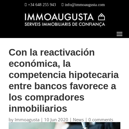
+34 648 255 943
info@immoaugusta.com
Con la reactivación
económica, la
competencia hipotecaria
entre bancos favorece a
los compradores
inmobiliarios
by
Immoagusta
|
10 Jun 2020
|
News
|
0 comments