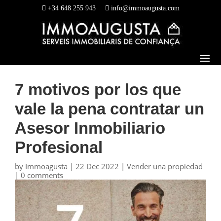
+34 648 255 943
info@immoaugusta.com
7 motivos por los que
vale la pena contratar un
Asesor Inmobiliario
Profesional
by
Immoagusta
|
22 Dec 2022
|
Vender una propiedad
|
0 comments