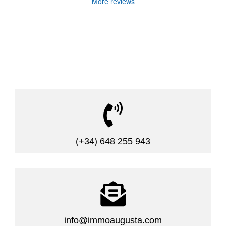
More reviews

(+34) 648 255 943

info@immoaugusta.com